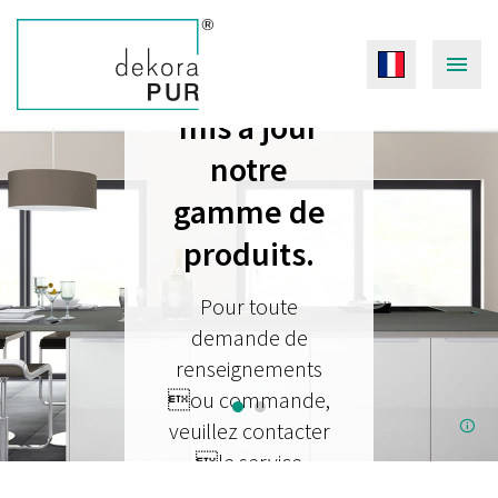
Nous avons
adapté et
mis à jour
notre
gamme de
produits.
Pour toute
demande de
renseignements
ou commande,
veuillez contacter
le service
commercial.