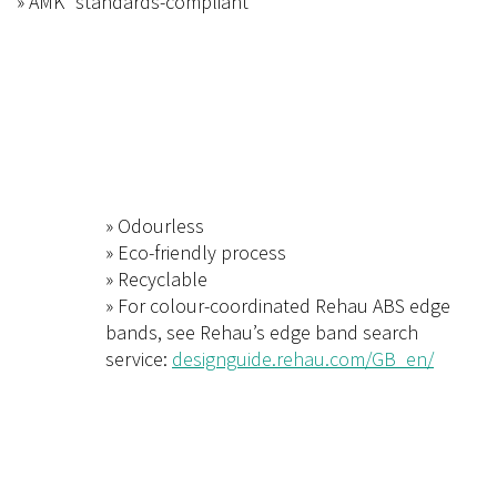
» AMK* standards-compliant
» Odourless
» Eco-friendly process
» Recyclable
» For colour-coordinated Rehau ABS edge
bands, see Rehau’s edge band search
service:
designguide.rehau.com/GB_en/